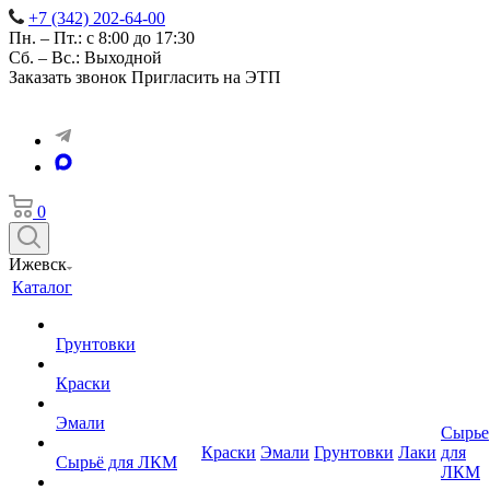
+7 (342) 202-64-00
Пн. – Пт.: с 8:00 до 17:30
Сб. – Вс.: Выходной
Заказать звонок
Пригласить на ЭТП
0
Ижевск
Каталог
Грунтовки
Краски
Эмали
Сырье
Краски
Эмали
Грунтовки
Лаки
для
Сырьё для ЛКМ
ЛКМ