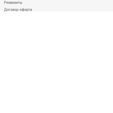
Реквизиты
Договор-оферта
Соглашение на обработку персональных данных
Политика конфиденциальности
Соглашение о cookie
Каталог
Грунтовки
Краски
Эмали
Сырьё для ЛКМ
Лаки
Органосиликатная композиция
Стеклошарики
Информация
Доставка