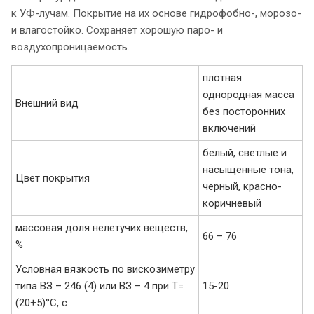
к УФ-лучам. Покрытие на их основе гидрофобно-, морозо-
и влагостойко. Сохраняет хорошую паро- и
воздухопроницаемость.
плотная
однородная масса
Внешний вид
без посторонних
включений
белый, светлые и
насыщенные тона,
Цвет покрытия
черный, красно-
коричневый
массовая доля нелетучих веществ,
66 – 76
%
Условная вязкость по вискозиметру
типа ВЗ – 246 (4) или ВЗ – 4 при Т=
15-20
(20+5)°С, с